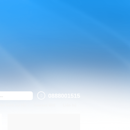
0888001515
yền hình số HD
Internet Wifi
Liên hệ