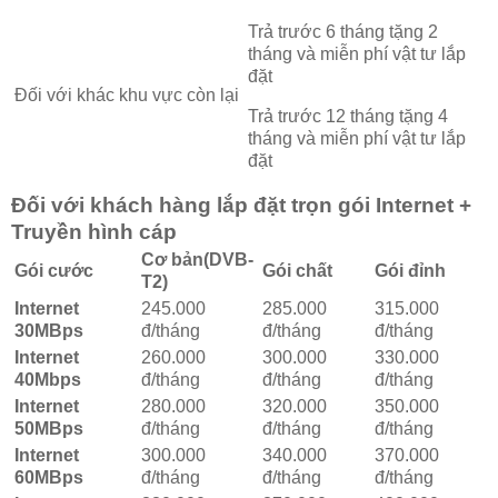
Trả trước 6 tháng tặng 2
tháng và miễn phí vật tư lắp
đặt
Đối với khác khu vực còn lại
Trả trước 12 tháng tặng 4
tháng và miễn phí vật tư lắp
đặt
Đối với khách hàng lắp đặt trọn gói Internet +
Truyền hình cáp
Cơ bản(DVB-
Gói cước
Gói chất
Gói đỉnh
T2)
Internet
245.000
285.000
315.000
30MBps
đ/tháng
đ/tháng
đ/tháng
Internet
260.000
300.000
330.000
40Mbps
đ/tháng
đ/tháng
đ/tháng
Internet
280.000
320.000
350.000
50MBps
đ/tháng
đ/tháng
đ/tháng
Internet
300.000
340.000
370.000
60MBps
đ/tháng
đ/tháng
đ/tháng