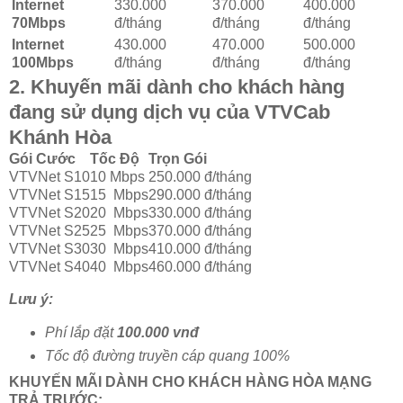
Internet
330.000
370.000
400.000
70Mbps
đ/tháng
đ/tháng
đ/tháng
Internet
430.000
470.000
500.000
100Mbps
đ/tháng
đ/tháng
đ/tháng
2. Khuyến mãi dành cho khách hàng
đang sử dụng dịch vụ của VTVCab
Khánh Hòa
Gói Cước
Tốc Độ
Trọn Gói
VTVNet S10
10 Mbps
250.000 đ/tháng
VTVNet S15
15 Mbps
290.000 đ/tháng
VTVNet S20
20 Mbps
330.000 đ/tháng
VTVNet S25
25 Mbps
370.000 đ/tháng
VTVNet S30
30 Mbps
410.000 đ/tháng
VTVNet S40
40 Mbps
460.000 đ/tháng
Lưu ý:
Phí lắp đặt
100.000 vnđ
Tốc độ đường truyền cáp quang 100%
KHUYẾN MÃI DÀNH CHO KHÁCH HÀNG HÒA MẠNG
TRẢ TRƯỚC: