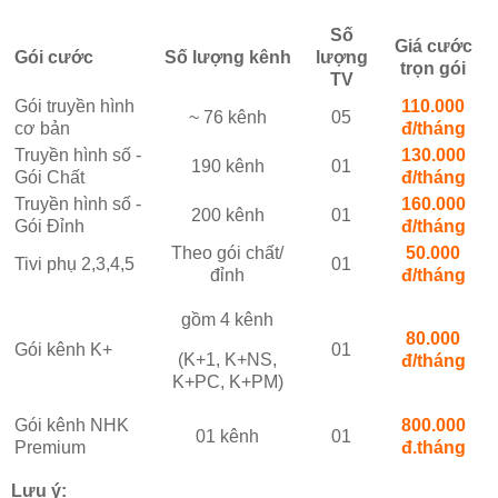
Số
Giá cước
Gói cước
Số lượng kênh
lượng
trọn gói
TV
Gói truyền hình
110.000
~ 76 kênh
05
cơ bản
đ/tháng
Truyền hình số -
130.000
190 kênh
01
Gói Chất
đ/tháng
Truyền hình số -
160.000
200 kênh
01
Gói Đỉnh
đ/tháng
Theo gói chất/
50.000
Tivi phụ 2,3,4,5
01
đỉnh
đ/tháng
gồm 4 kênh
80.000
Gói kênh K+
01
(K+1, K+NS,
đ/tháng
K+PC, K+PM)
Gói kênh NHK
800.000
01 kênh
01
Premium
đ.tháng
Lưu ý: