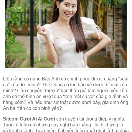
Liệu rằng cô nàng Bảo Anh có chinh phục được chàng “soái
ca” của đời mình? Thế Dũng có thể bảo vệ được bí mật của
mình? Câu chuyện “mượn” bạn thân giả làm người yêu của
anh có thể bình an vượt qua “con mắt cú vọ” của gia đình và
hàng xóm? Và nếu như sự thật được phơi bày, gia đình ông
An bà Yên có còn bình yên?
​​Sitcom Cưới Ai Ai Cưới
còn truyền tải thông điệp ý nghĩa:
Tuổi trẻ luôn có những suy nghĩ háo thắng, thích chứng tỏ
và tranh giành. Tuy nhiên, tình yêu luôn xuất phát từ hai phía