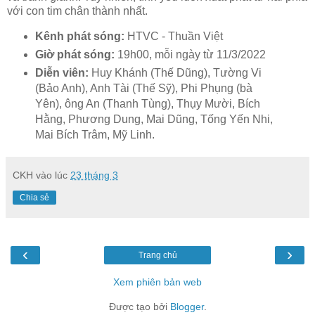
với con tim chân thành nhất.
Kênh phát sóng:
HTVC - Thuần Việt
Giờ phát sóng:
19h00, mỗi ngày từ 11/3/2022
Diễn viên:
Huy Khánh (Thế Dũng), Tường Vi
(Bảo Anh), Anh Tài (Thế Sỹ), Phi Phụng (bà
Yên), ông An (Thanh Tùng), Thụy Mười, Bích
Hằng, Phương Dung, Mai Dũng, Tống Yến Nhi,
Mai Bích Trâm, Mỹ Linh.​​
CKH
vào lúc
23 tháng 3
Chia sẻ
‹
›
Trang chủ
Xem phiên bản web
Được tạo bởi
Blogger
.