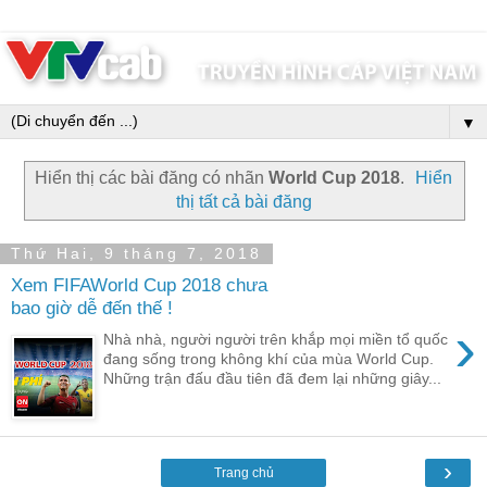
▼
Hiển thị các bài đăng có nhãn
World Cup 2018
.
Hiển
thị tất cả bài đăng
Thứ Hai, 9 tháng 7, 2018
Xem FIFAWorld Cup 2018 chưa
bao giờ dễ đến thế !
›
Nhà nhà, người người trên khắp mọi miền tổ quốc
đang sống trong không khí của mùa World Cup.
Những trận đấu đầu tiên đã đem lại những giây...
›
Trang chủ